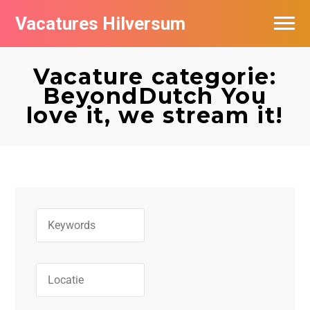
Vacatures Hilversum
Vacatures per bedrijf in Hilversum
Vacature categorie:
De populairste vacatures in Hilversum
BeyondDutch You
love it, we stream it!