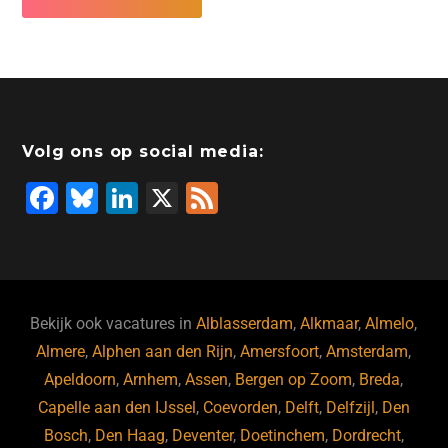
Volg ons op social media:
F
Bl
Li
X
F
a
u
n
e
c
e
k
e
e
s
e
d
b
ky
dI
Bekijk ook vacatures in
Alblasserdam
,
Alkmaar
,
Almelo
,
o
n
Almere
,
Alphen aan den Rijn
,
Amersfoort
,
Amsterdam
,
Apeldoorn
,
Arnhem
,
Assen
,
Bergen op Zoom
,
Breda
,
o
Capelle aan den IJssel
,
Coevorden
,
Delft
,
Delfzijl
,
Den
k
Bosch
,
Den Haag
,
Deventer
,
Doetinchem
,
Dordrecht
,