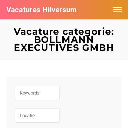
Vacatures Hilversum
Vacatures per bedrijf in Hilversum
Vacature categorie:
De populairste vacatures in Hilversum
BOLLMANN
EXECUTIVES GMBH