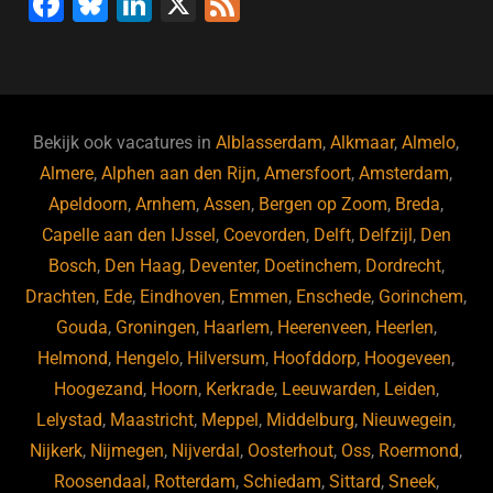
F
Bl
Li
X
F
a
u
n
e
c
e
k
e
e
s
e
d
b
ky
dI
Bekijk ook vacatures in
Alblasserdam
,
Alkmaar
,
Almelo
,
o
n
Almere
,
Alphen aan den Rijn
,
Amersfoort
,
Amsterdam
,
Apeldoorn
,
Arnhem
,
Assen
,
Bergen op Zoom
,
Breda
,
o
Capelle aan den IJssel
,
Coevorden
,
Delft
,
Delfzijl
,
Den
k
Bosch
,
Den Haag
,
Deventer
,
Doetinchem
,
Dordrecht
,
Drachten
,
Ede
,
Eindhoven
,
Emmen
,
Enschede
,
Gorinchem
,
Gouda
,
Groningen
,
Haarlem
,
Heerenveen
,
Heerlen
,
Helmond
,
Hengelo
,
Hilversum
,
Hoofddorp
,
Hoogeveen
,
Hoogezand
,
Hoorn
,
Kerkrade
,
Leeuwarden
,
Leiden
,
Lelystad
,
Maastricht
,
Meppel
,
Middelburg
,
Nieuwegein
,
Nijkerk
,
Nijmegen
,
Nijverdal
,
Oosterhout
,
Oss
,
Roermond
,
Roosendaal
,
Rotterdam
,
Schiedam
,
Sittard
,
Sneek
,