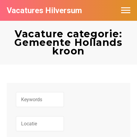
Vacatures Hilversum
Vacatures per bedrijf in Hilversum
Vacature categorie:
De populairste vacatures in Hilversum
Gemeente Hollands
kroon