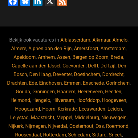
F
Bl
Li
X
F
a
u
n
e
c
e
k
e
e
s
e
d
b
ky
dI
Bekijk ook vacatures in
Alblasserdam
,
Alkmaar
,
Almelo
,
o
n
Almere
,
Alphen aan den Rijn
,
Amersfoort
,
Amsterdam
,
Apeldoorn
,
Arnhem
,
Assen
,
Bergen op Zoom
,
Breda
,
o
Capelle aan den IJssel
,
Coevorden
,
Delft
,
Delfzijl
,
Den
k
Bosch
,
Den Haag
,
Deventer
,
Doetinchem
,
Dordrecht
,
Drachten
,
Ede
,
Eindhoven
,
Emmen
,
Enschede
,
Gorinchem
,
Gouda
,
Groningen
,
Haarlem
,
Heerenveen
,
Heerlen
,
Helmond
,
Hengelo
,
Hilversum
,
Hoofddorp
,
Hoogeveen
,
Hoogezand
,
Hoorn
,
Kerkrade
,
Leeuwarden
,
Leiden
,
Lelystad
,
Maastricht
,
Meppel
,
Middelburg
,
Nieuwegein
,
Nijkerk
,
Nijmegen
,
Nijverdal
,
Oosterhout
,
Oss
,
Roermond
,
Roosendaal
,
Rotterdam
,
Schiedam
,
Sittard
,
Sneek
,