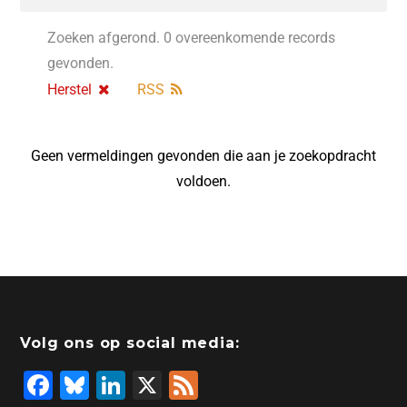
Zoeken afgerond. 0 overeenkomende records
gevonden.
Herstel
RSS
Geen vermeldingen gevonden die aan je zoekopdracht
voldoen.
Volg ons op social media:
F
Bl
Li
X
F