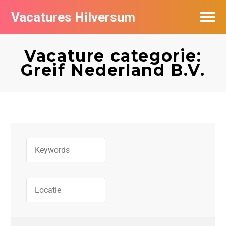
Vacatures Hilversum
Vacatures per bedrijf in Hilversum
Vacature categorie:
De populairste vacatures in Hilversum
Greif Nederland B.V.