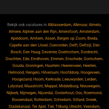
a
u
n
e
c
e
k
e
e
s
e
d
b
ky
dI
Bekijk ook vacatures in
Alblasserdam
,
Alkmaar
,
Almelo
,
o
n
Almere
,
Alphen aan den Rijn
,
Amersfoort
,
Amsterdam
,
Apeldoorn
,
Arnhem
,
Assen
,
Bergen op Zoom
,
Breda
,
o
Capelle aan den IJssel
,
Coevorden
,
Delft
,
Delfzijl
,
Den
k
Bosch
,
Den Haag
,
Deventer
,
Doetinchem
,
Dordrecht
,
Drachten
,
Ede
,
Eindhoven
,
Emmen
,
Enschede
,
Gorinchem
,
Gouda
,
Groningen
,
Haarlem
,
Heerenveen
,
Heerlen
,
Helmond
,
Hengelo
,
Hilversum
,
Hoofddorp
,
Hoogeveen
,
Hoogezand
,
Hoorn
,
Kerkrade
,
Leeuwarden
,
Leiden
,
Lelystad
,
Maastricht
,
Meppel
,
Middelburg
,
Nieuwegein
,
Nijkerk
,
Nijmegen
,
Nijverdal
,
Oosterhout
,
Oss
,
Roermond
,
Roosendaal
,
Rotterdam
,
Schiedam
,
Sittard
,
Sneek
,
Stadskanaal
,
Ter Apel
,
Tiel
,
Tilburg
,
Utrecht
,
Veendam
,