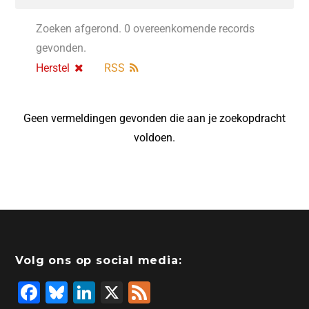
Zoeken afgerond. 0 overeenkomende records
gevonden.
Herstel
RSS
Geen vermeldingen gevonden die aan je zoekopdracht
voldoen.
Volg ons op social media:
F
Bl
Li
X
F