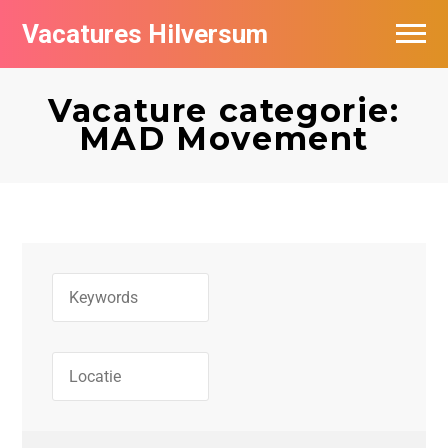
Vacatures Hilversum
Vacatures per bedrijf in Hilversum
Vacature categorie:
De populairste vacatures in Hilversum
MAD Movement