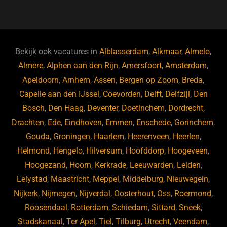
a
u
n
e
c
e
k
e
e
s
e
d
b
ky
dI
Bekijk ook vacatures in
Alblasserdam
,
Alkmaar
,
Almelo
,
o
n
Almere
,
Alphen aan den Rijn
,
Amersfoort
,
Amsterdam
,
Apeldoorn
,
Arnhem
,
Assen
,
Bergen op Zoom
,
Breda
,
o
Capelle aan den IJssel
,
Coevorden
,
Delft
,
Delfzijl
,
Den
k
Bosch
,
Den Haag
,
Deventer
,
Doetinchem
,
Dordrecht
,
Drachten
,
Ede
,
Eindhoven
,
Emmen
,
Enschede
,
Gorinchem
,
Gouda
,
Groningen
,
Haarlem
,
Heerenveen
,
Heerlen
,
Helmond
,
Hengelo
,
Hilversum
,
Hoofddorp
,
Hoogeveen
,
Hoogezand
,
Hoorn
,
Kerkrade
,
Leeuwarden
,
Leiden
,
Lelystad
,
Maastricht
,
Meppel
,
Middelburg
,
Nieuwegein
,
Nijkerk
,
Nijmegen
,
Nijverdal
,
Oosterhout
,
Oss
,
Roermond
,
Roosendaal
,
Rotterdam
,
Schiedam
,
Sittard
,
Sneek
,
Stadskanaal
,
Ter Apel
,
Tiel
,
Tilburg
,
Utrecht
,
Veendam
,