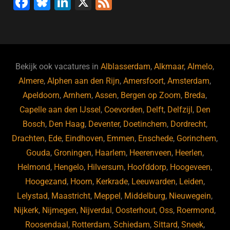
F
Bl
Li
X
F
a
u
n
e
c
e
k
e
e
s
e
d
b
ky
dI
Bekijk ook vacatures in
Alblasserdam
,
Alkmaar
,
Almelo
,
o
n
Almere
,
Alphen aan den Rijn
,
Amersfoort
,
Amsterdam
,
Apeldoorn
,
Arnhem
,
Assen
,
Bergen op Zoom
,
Breda
,
o
Capelle aan den IJssel
,
Coevorden
,
Delft
,
Delfzijl
,
Den
k
Bosch
,
Den Haag
,
Deventer
,
Doetinchem
,
Dordrecht
,
Drachten
,
Ede
,
Eindhoven
,
Emmen
,
Enschede
,
Gorinchem
,
Gouda
,
Groningen
,
Haarlem
,
Heerenveen
,
Heerlen
,
Helmond
,
Hengelo
,
Hilversum
,
Hoofddorp
,
Hoogeveen
,
Hoogezand
,
Hoorn
,
Kerkrade
,
Leeuwarden
,
Leiden
,
Lelystad
,
Maastricht
,
Meppel
,
Middelburg
,
Nieuwegein
,
Nijkerk
,
Nijmegen
,
Nijverdal
,
Oosterhout
,
Oss
,
Roermond
,
Roosendaal
,
Rotterdam
,
Schiedam
,
Sittard
,
Sneek
,