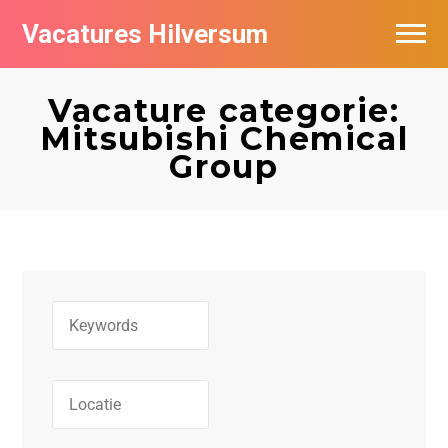
Vacatures Hilversum
Vacatures per bedrijf in Hilversum
Vacature categorie:
De populairste vacatures in Hilversum
Mitsubishi Chemical
Group