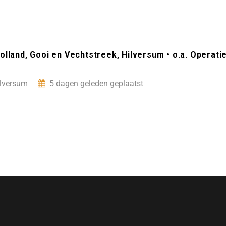
olland, Gooi en Vechtstreek, Hilversum • o.a. Operat
lversum
5 dagen geleden geplaatst