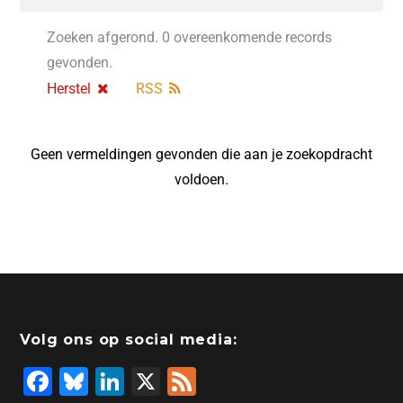
Zoeken afgerond. 0 overeenkomende records
gevonden.
Herstel
RSS
Geen vermeldingen gevonden die aan je zoekopdracht
voldoen.
Volg ons op social media:
F
Bl
Li
X
F