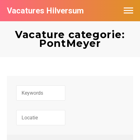
Vacatures Hilversum
Vacatures per bedrijf in Hilversum
Vacature categorie:
De populairste vacatures in Hilversum
PontMeyer