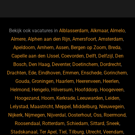
a
u
n
e
c
e
k
e
e
s
e
d
b
ky
dI
Bekijk ook vacatures in
Alblasserdam
,
Alkmaar
,
Almelo
,
o
n
Almere
,
Alphen aan den Rijn
,
Amersfoort
,
Amsterdam
,
Apeldoorn
,
Arnhem
,
Assen
,
Bergen op Zoom
,
Breda
,
o
Capelle aan den IJssel
,
Coevorden
,
Delft
,
Delfzijl
,
Den
k
Bosch
,
Den Haag
,
Deventer
,
Doetinchem
,
Dordrecht
,
Drachten
,
Ede
,
Eindhoven
,
Emmen
,
Enschede
,
Gorinchem
,
Gouda
,
Groningen
,
Haarlem
,
Heerenveen
,
Heerlen
,
Helmond
,
Hengelo
,
Hilversum
,
Hoofddorp
,
Hoogeveen
,
Hoogezand
,
Hoorn
,
Kerkrade
,
Leeuwarden
,
Leiden
,
Lelystad
,
Maastricht
,
Meppel
,
Middelburg
,
Nieuwegein
,
Nijkerk
,
Nijmegen
,
Nijverdal
,
Oosterhout
,
Oss
,
Roermond
,
Roosendaal
,
Rotterdam
,
Schiedam
,
Sittard
,
Sneek
,
Stadskanaal
,
Ter Apel
,
Tiel
,
Tilburg
,
Utrecht
,
Veendam
,