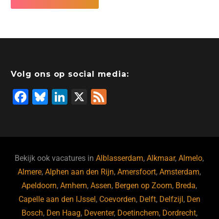
Volg ons op social media:
F
Bl
Li
X
F
a
u
n
e
c
e
k
e
e
s
e
d
b
ky
dI
Bekijk ook vacatures in
Alblasserdam
,
Alkmaar
,
Almelo
,
o
n
Almere
,
Alphen aan den Rijn
,
Amersfoort
,
Amsterdam
,
Apeldoorn
,
Arnhem
,
Assen
,
Bergen op Zoom
,
Breda
,
o
Capelle aan den IJssel
,
Coevorden
,
Delft
,
Delfzijl
,
Den
k
Bosch
,
Den Haag
,
Deventer
,
Doetinchem
,
Dordrecht
,