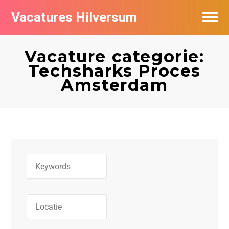
Vacatures Hilversum
Vacatures per bedrijf in Hilversum
Vacature categorie:
De populairste vacatures in Hilversum
Techsharks Proces
Amsterdam