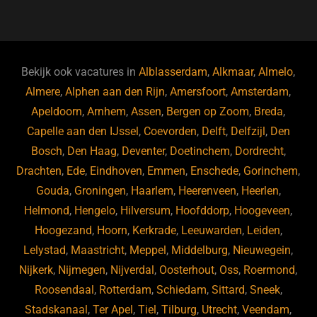
a
u
n
e
c
e
k
e
e
s
e
d
b
ky
dI
Bekijk ook vacatures in
Alblasserdam
,
Alkmaar
,
Almelo
,
o
n
Almere
,
Alphen aan den Rijn
,
Amersfoort
,
Amsterdam
,
Apeldoorn
,
Arnhem
,
Assen
,
Bergen op Zoom
,
Breda
,
o
Capelle aan den IJssel
,
Coevorden
,
Delft
,
Delfzijl
,
Den
k
Bosch
,
Den Haag
,
Deventer
,
Doetinchem
,
Dordrecht
,
Drachten
,
Ede
,
Eindhoven
,
Emmen
,
Enschede
,
Gorinchem
,
Gouda
,
Groningen
,
Haarlem
,
Heerenveen
,
Heerlen
,
Helmond
,
Hengelo
,
Hilversum
,
Hoofddorp
,
Hoogeveen
,
Hoogezand
,
Hoorn
,
Kerkrade
,
Leeuwarden
,
Leiden
,
Lelystad
,
Maastricht
,
Meppel
,
Middelburg
,
Nieuwegein
,
Nijkerk
,
Nijmegen
,
Nijverdal
,
Oosterhout
,
Oss
,
Roermond
,
Roosendaal
,
Rotterdam
,
Schiedam
,
Sittard
,
Sneek
,
Stadskanaal
,
Ter Apel
,
Tiel
,
Tilburg
,
Utrecht
,
Veendam
,