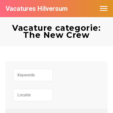
Vacatures Hilversum
Vacatures per bedrijf in Hilversum
Vacature categorie:
De populairste vacatures in Hilversum
The New Crew