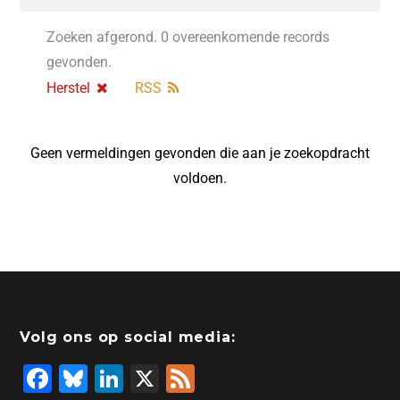
Zoeken afgerond. 0 overeenkomende records
gevonden.
Herstel
RSS
Geen vermeldingen gevonden die aan je zoekopdracht
voldoen.
Volg ons op social media:
F
Bl
Li
X
F