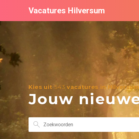
Vacatures Hilversum
Kies uit
543
vacatures in Hilversu
Jouw nieuwe 