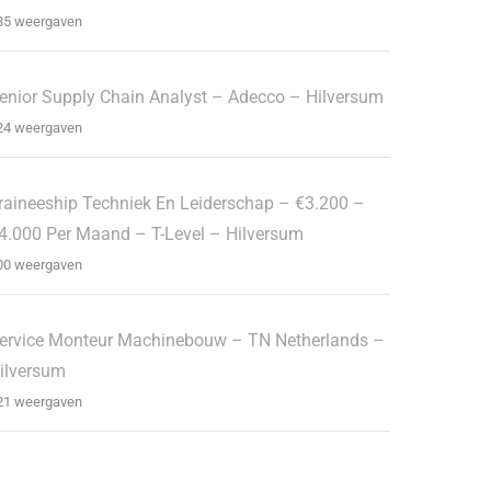
85 weergaven
enior Supply Chain Analyst – Adecco – Hilversum
24 weergaven
raineeship Techniek En Leiderschap – €3.200 –
4.000 Per Maand – T-Level – Hilversum
00 weergaven
ervice Monteur Machinebouw – TN Netherlands –
ilversum
21 weergaven