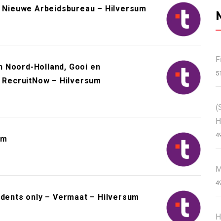
Nieuwe Arbeidsbureau – Hilversum
F
 Noord-Holland, Gooi en
5
– RecruitNow – Hilversum
(
H
4
um
M
4
idents only – Vermaat – Hilversum
H