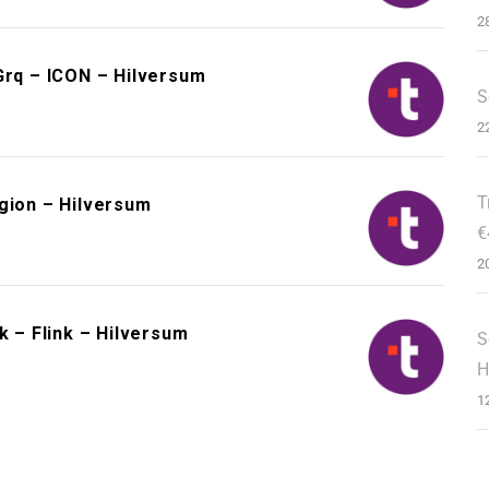
2
rq – ICON – Hilversum
S
2
T
gion – Hilversum
€
2
k – Flink – Hilversum
S
H
1