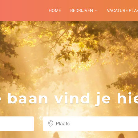
HOME
BEDRIJVEN
VACATURE PLA
m
baan vind je hie