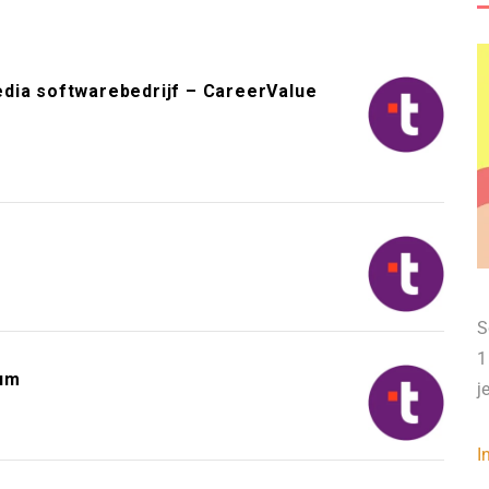
dia softwarebedrijf – CareerValue
S
1
sum
j
I