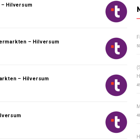
– Hilversum
F
permarkten – Hilversum
5
(
H
rkten – Hilversum
4
M
ilversum
4
H