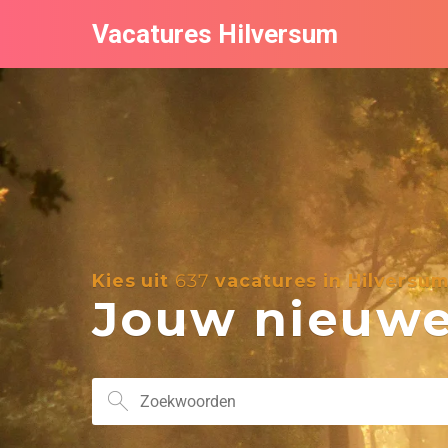
Vacatures Hilversum
Kies uit
637
vacatures in Hilversu
Jouw nieuwe 