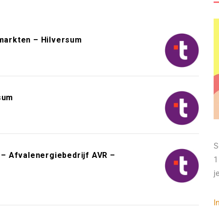
arkten – Hilversum
rsum
S
– Afvalenergiebedrijf AVR –
1
j
I