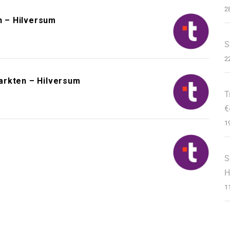
2
n – Hilversum
S
2
arkten – Hilversum
T
€
1
m
S
H
1