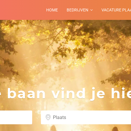
HOME
BEDRIJVEN
VACATURE PLA
m
baan vind je hie