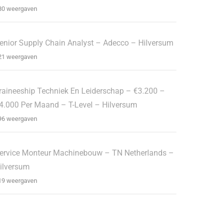
80 weergaven
enior Supply Chain Analyst – Adecco – Hilversum
21 weergaven
raineeship Techniek En Leiderschap – €3.200 –
4.000 Per Maand – T-Level – Hilversum
96 weergaven
ervice Monteur Machinebouw – TN Netherlands –
ilversum
19 weergaven