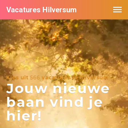
Vacatures Hilversum
Vacatures per bedrijf in Hilversum
De populairste vacatures in Hilversum
Kies uit
566
vacatures in Hilversum
Jouw nieuwe
baan vind je
hier!