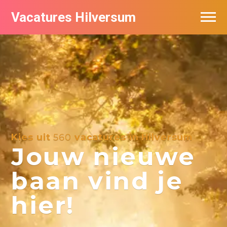
Vacatures Hilversum
Vacatures per bedrijf in Hilversum
De populairste vacatures in Hilversum
Kies uit
560
vacatures in Hilversum
Jouw nieuwe
baan vind je
hier!