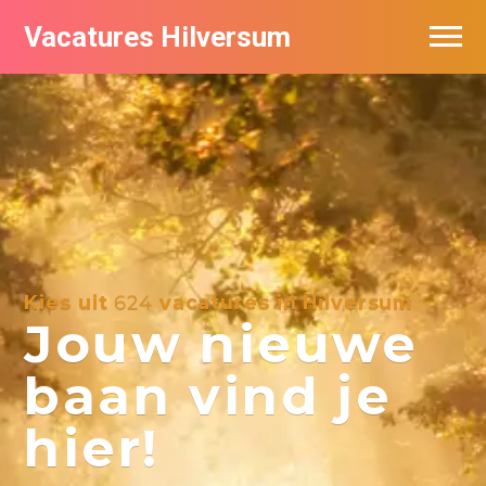
Vacatures Hilversum
Vacatures per bedrijf in Hilversum
De populairste vacatures in Hilversum
Kies uit
624
vacatures in Hilversum
Jouw nieuwe
baan vind je
hier!