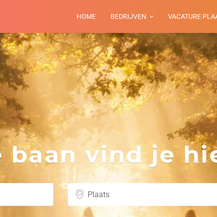
HOME
BEDRIJVEN
VACATURE PLA
m
baan vind je hie