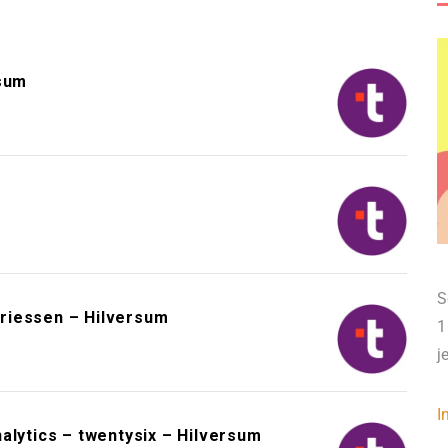
rsum
S
riessen – Hilversum
1
j
I
alytics – twentysix – Hilversum