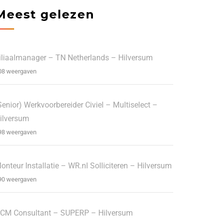
Meest gelezen
iliaalmanager – TN Netherlands – Hilversum
08 weergaven
Senior) Werkvoorbereider Civiel – Multiselect –
ilversum
98 weergaven
onteur Installatie – WR.nl Solliciteren – Hilversum
90 weergaven
CM Consultant – SUPERP – Hilversum