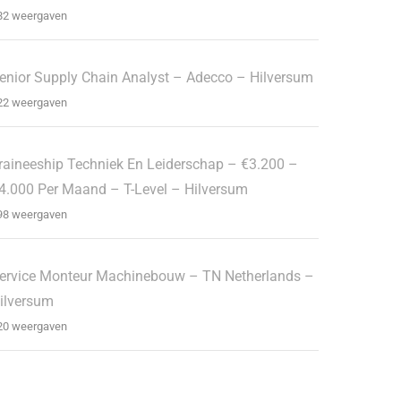
82 weergaven
enior Supply Chain Analyst – Adecco – Hilversum
22 weergaven
raineeship Techniek En Leiderschap – €3.200 –
4.000 Per Maand – T-Level – Hilversum
98 weergaven
ervice Monteur Machinebouw – TN Netherlands –
ilversum
20 weergaven