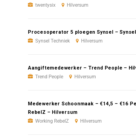
twentysix
Hilversum
Procesoperator 5 ploegen Synsel – Synsel
Synsel Techniek
Hilversum
Aangiftemedewerker – Trend People – Hi
Trend People
Hilversum
Medewerker Schoonmaak – €14,5 – €16 Per
RebelZ – Hilversum
Working RebelZ
Hilversum