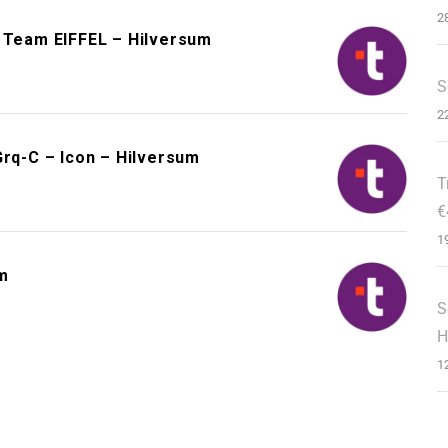
2
– Team EIFFEL – Hilversum
S
2
q-C – Icon – Hilversum
T
€
1
m
S
H
1