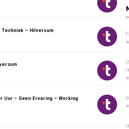
 Techniek – Hilversum
F
5
(
lversum
H
4
M
 Uur – Geen Ervaring – Working
4
H