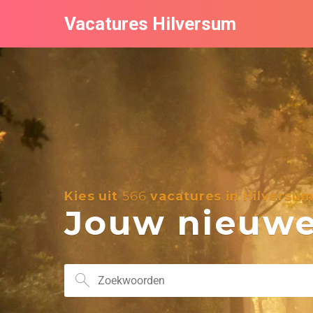
Vacatures Hilversum
Kies uit
566
vacatures in Hilversu
Jouw nieuwe 