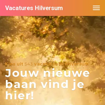
Vacatures Hilversum
Vacatures per bedrijf in Hilversum
De populairste vacatures in Hilversum
Kies uit
543
vacatures in Hilversum
Jouw nieuwe
baan vind je
hier!