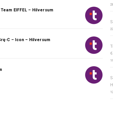
2
– Team EIFFEL – Hilversum
S
2
q-C – Icon – Hilversum
T
€
1
m
S
H
1