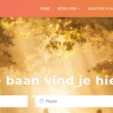
HOME
BEDRIJVEN
VACATURE PLA
m
baan vind je hie