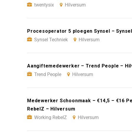
twentysix
Hilversum
Procesoperator 5 ploegen Synsel – Synsel
Synsel Techniek
Hilversum
Aangiftemedewerker – Trend People – Hi
Trend People
Hilversum
Medewerker Schoonmaak – €14,5 – €16 Per
RebelZ – Hilversum
Working RebelZ
Hilversum