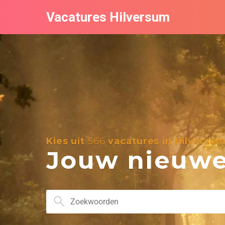
Vacatures Hilversum
Kies uit
566
vacatures in Hilversu
Jouw nieuwe 