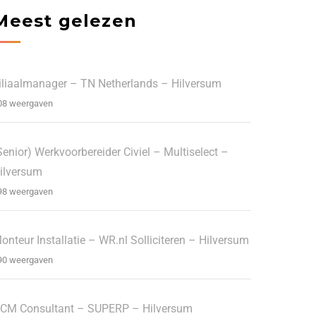
Meest gelezen
iliaalmanager – TN Netherlands – Hilversum
08 weergaven
Senior) Werkvoorbereider Civiel – Multiselect –
ilversum
98 weergaven
onteur Installatie – WR.nl Solliciteren – Hilversum
90 weergaven
CM Consultant – SUPERP – Hilversum