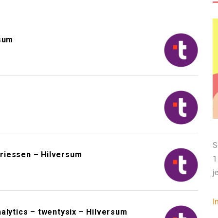
rsum
S
riessen – Hilversum
1
j
I
alytics – twentysix – Hilversum