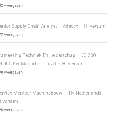
82 weergaven
enior Supply Chain Analyst – Adecco – Hilversum
22 weergaven
raineeship Techniek En Leiderschap – €3.200 –
4.000 Per Maand – T-Level – Hilversum
98 weergaven
ervice Monteur Machinebouw – TN Netherlands –
ilversum
20 weergaven