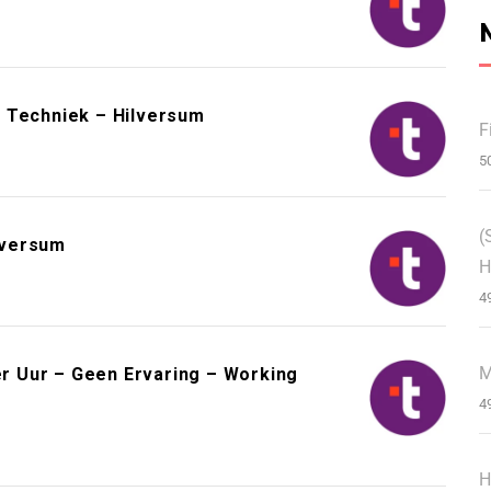
 Techniek – Hilversum
F
5
(
lversum
H
4
M
 Uur – Geen Ervaring – Working
4
H