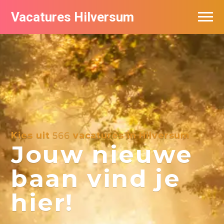
Vacatures Hilversum
Vacatures per bedrijf in Hilversum
De populairste vacatures in Hilversum
Kies uit
566
vacatures in Hilversum
Jouw nieuwe
baan vind je
hier!