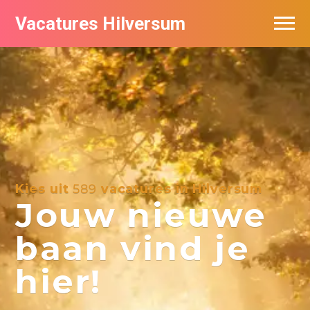
Vacatures Hilversum
Vacatures per bedrijf in Hilversum
De populairste vacatures in Hilversum
Kies uit
589
vacatures in Hilversum
Jouw nieuwe
baan vind je
hier!