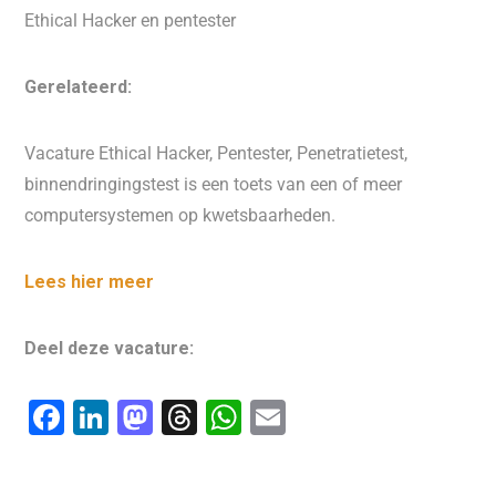
Ethical Hacker en pentester
Gerelateerd:
Vacature Ethical Hacker, Pentester, Penetratietest,
binnendringingstest is een toets van een of meer
computersystemen op kwetsbaarheden.
Lees hier meer
Deel deze vacature:
F
Li
M
T
W
E
a
n
a
hr
h
m
c
k
st
e
at
ai