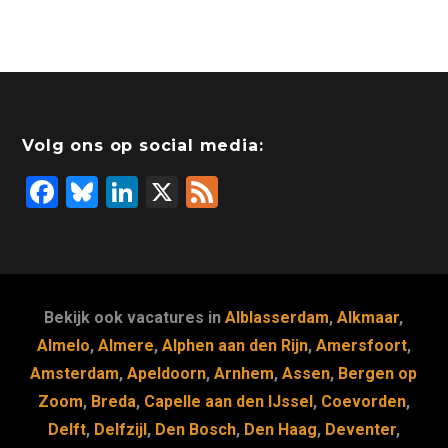
Volg ons op social media:
F
Bl
Li
X
F
a
u
n
e
c
e
k
e
e
s
e
d
b
k
dI
Bekijk ook vacatures in
Alblasserdam
,
Alkmaar
,
o
y
n
Almelo
,
Almere
,
Alphen aan den Rijn
,
Amersfoort
,
Amsterdam
,
Apeldoorn
,
Arnhem
,
Assen
,
Bergen op
o
Zoom
,
Breda
,
Capelle aan den IJssel
,
Coevorden
,
k
Delft
,
Delfzijl
,
Den Bosch
,
Den Haag
,
Deventer
,