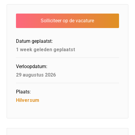
e
e
o
a
s
l
b
dI
d
d
A
o
n
o
s
p
o
n
p
Datum geplaatst:
k
1 week geleden geplaatst
Verloopdatum:
29 augustus 2026
Plaats:
Hilversum