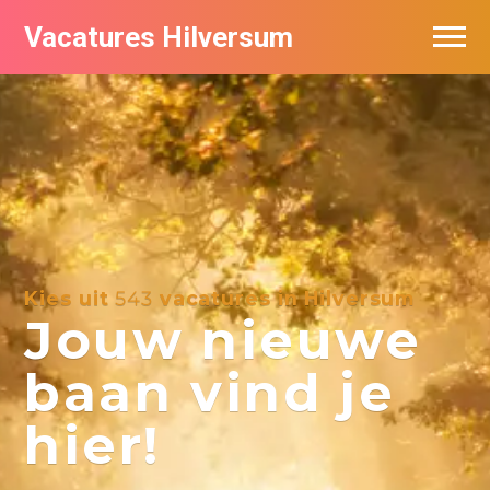
Vacatures Hilversum
Vacatures per bedrijf in Hilversum
De populairste vacatures in Hilversum
Kies uit
543
vacatures in Hilversum
Jouw nieuwe
baan vind je
hier!