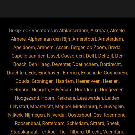
a
u
n
e
c
e
k
e
e
s
e
d
b
ky
dI
Bekijk ook vacatures in
Alblasserdam
,
Alkmaar
,
Almelo
,
o
n
Almere
,
Alphen aan den Rijn
,
Amersfoort
,
Amsterdam
,
Apeldoorn
,
Arnhem
,
Assen
,
Bergen op Zoom
,
Breda
,
o
Capelle aan den IJssel
,
Coevorden
,
Delft
,
Delfzijl
,
Den
k
Bosch
,
Den Haag
,
Deventer
,
Doetinchem
,
Dordrecht
,
Drachten
,
Ede
,
Eindhoven
,
Emmen
,
Enschede
,
Gorinchem
,
Gouda
,
Groningen
,
Haarlem
,
Heerenveen
,
Heerlen
,
Helmond
,
Hengelo
,
Hilversum
,
Hoofddorp
,
Hoogeveen
,
Hoogezand
,
Hoorn
,
Kerkrade
,
Leeuwarden
,
Leiden
,
Lelystad
,
Maastricht
,
Meppel
,
Middelburg
,
Nieuwegein
,
Nijkerk
,
Nijmegen
,
Nijverdal
,
Oosterhout
,
Oss
,
Roermond
,
Roosendaal
,
Rotterdam
,
Schiedam
,
Sittard
,
Sneek
,
Stadskanaal
,
Ter Apel
,
Tiel
,
Tilburg
,
Utrecht
,
Veendam
,