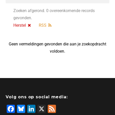
Zoeken afgerond. 0 overeenkomende records
gevonden.
Herstel
RSS
Geen vermeldingen gevonden die aan je zoekopdracht
voldoen.
Volg ons op social media:
F
Bl
Li
X
F