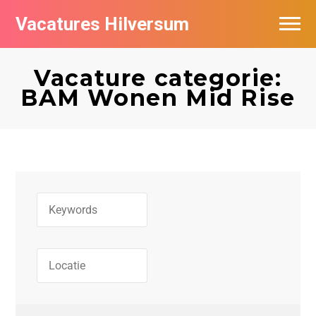
Vacatures Hilversum
Vacatures per bedrijf in Hilversum
Vacature categorie:
De populairste vacatures in Hilversum
BAM Wonen Mid Rise