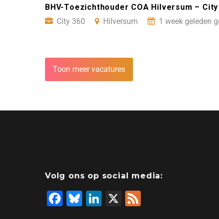
BHV-Toezichthouder COA Hilversum – City
City 360
Hilversum
1 week geleden g
Toon meer vacatures
Volg ons op social media:
F
Bl
Li
X
F
a
u
n
e