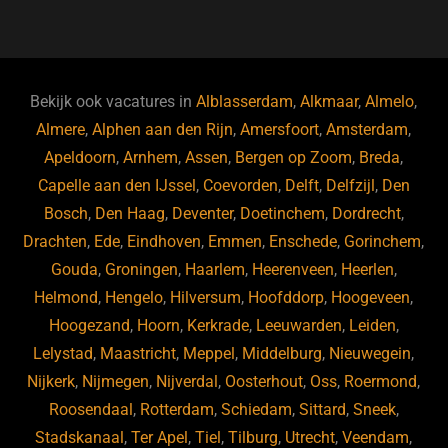
a
u
n
e
c
e
k
e
e
s
e
d
b
ky
dI
Bekijk ook vacatures in
Alblasserdam
,
Alkmaar
,
Almelo
,
o
n
Almere
,
Alphen aan den Rijn
,
Amersfoort
,
Amsterdam
,
Apeldoorn
,
Arnhem
,
Assen
,
Bergen op Zoom
,
Breda
,
o
Capelle aan den IJssel
,
Coevorden
,
Delft
,
Delfzijl
,
Den
k
Bosch
,
Den Haag
,
Deventer
,
Doetinchem
,
Dordrecht
,
Drachten
,
Ede
,
Eindhoven
,
Emmen
,
Enschede
,
Gorinchem
,
Gouda
,
Groningen
,
Haarlem
,
Heerenveen
,
Heerlen
,
Helmond
,
Hengelo
,
Hilversum
,
Hoofddorp
,
Hoogeveen
,
Hoogezand
,
Hoorn
,
Kerkrade
,
Leeuwarden
,
Leiden
,
Lelystad
,
Maastricht
,
Meppel
,
Middelburg
,
Nieuwegein
,
Nijkerk
,
Nijmegen
,
Nijverdal
,
Oosterhout
,
Oss
,
Roermond
,
Roosendaal
,
Rotterdam
,
Schiedam
,
Sittard
,
Sneek
,
Stadskanaal
,
Ter Apel
,
Tiel
,
Tilburg
,
Utrecht
,
Veendam
,