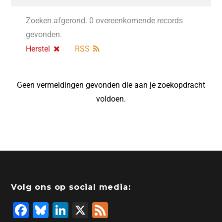
Zoeken afgerond. 0 overeenkomende records
gevonden.
Herstel
RSS
Geen vermeldingen gevonden die aan je zoekopdracht
voldoen.
Volg ons op social media:
F
Bl
Li
X
F