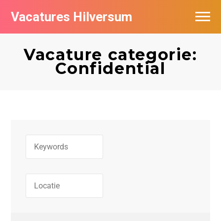
Vacatures Hilversum
Vacatures per bedrijf in Hilversum
Vacature categorie:
De populairste vacatures in Hilversum
Confidential