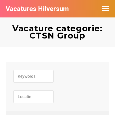
Vacatures Hilversum
Vacatures per bedrijf in Hilversum
Vacature categorie:
De populairste vacatures in Hilversum
CTSN Group