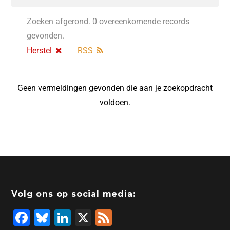
Zoeken afgerond. 0 overeenkomende records
gevonden.
Herstel
RSS
Geen vermeldingen gevonden die aan je zoekopdracht
voldoen.
Volg ons op social media:
F
Bl
Li
X
F