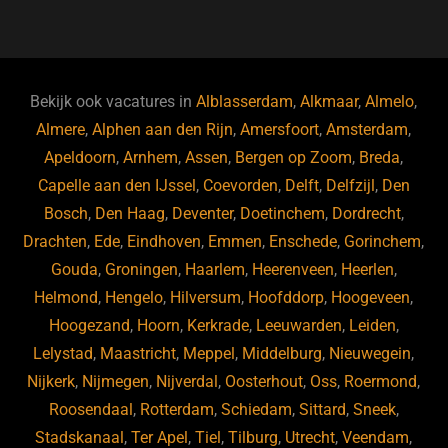
a
u
n
e
c
e
k
e
e
s
e
d
b
ky
dI
Bekijk ook vacatures in
Alblasserdam
,
Alkmaar
,
Almelo
,
o
n
Almere
,
Alphen aan den Rijn
,
Amersfoort
,
Amsterdam
,
Apeldoorn
,
Arnhem
,
Assen
,
Bergen op Zoom
,
Breda
,
o
Capelle aan den IJssel
,
Coevorden
,
Delft
,
Delfzijl
,
Den
k
Bosch
,
Den Haag
,
Deventer
,
Doetinchem
,
Dordrecht
,
Drachten
,
Ede
,
Eindhoven
,
Emmen
,
Enschede
,
Gorinchem
,
Gouda
,
Groningen
,
Haarlem
,
Heerenveen
,
Heerlen
,
Helmond
,
Hengelo
,
Hilversum
,
Hoofddorp
,
Hoogeveen
,
Hoogezand
,
Hoorn
,
Kerkrade
,
Leeuwarden
,
Leiden
,
Lelystad
,
Maastricht
,
Meppel
,
Middelburg
,
Nieuwegein
,
Nijkerk
,
Nijmegen
,
Nijverdal
,
Oosterhout
,
Oss
,
Roermond
,
Roosendaal
,
Rotterdam
,
Schiedam
,
Sittard
,
Sneek
,
Stadskanaal
,
Ter Apel
,
Tiel
,
Tilburg
,
Utrecht
,
Veendam
,