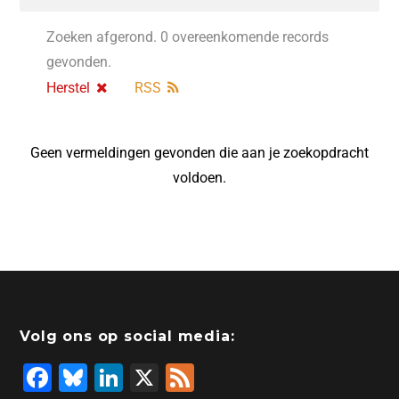
Zoeken afgerond. 0 overeenkomende records
gevonden.
Herstel
RSS
Geen vermeldingen gevonden die aan je zoekopdracht
voldoen.
Volg ons op social media:
F
Bl
Li
X
F