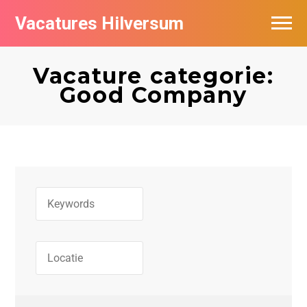
Vacatures Hilversum
Vacatures per bedrijf in Hilversum
Vacature categorie:
De populairste vacatures in Hilversum
Good Company