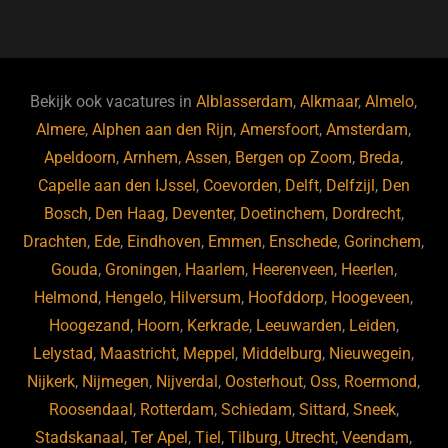
a
u
n
e
c
e
k
e
e
s
e
d
b
ky
dI
Bekijk ook vacatures in
Alblasserdam
,
Alkmaar
,
Almelo
,
o
n
Almere
,
Alphen aan den Rijn
,
Amersfoort
,
Amsterdam
,
Apeldoorn
,
Arnhem
,
Assen
,
Bergen op Zoom
,
Breda
,
o
Capelle aan den IJssel
,
Coevorden
,
Delft
,
Delfzijl
,
Den
k
Bosch
,
Den Haag
,
Deventer
,
Doetinchem
,
Dordrecht
,
Drachten
,
Ede
,
Eindhoven
,
Emmen
,
Enschede
,
Gorinchem
,
Gouda
,
Groningen
,
Haarlem
,
Heerenveen
,
Heerlen
,
Helmond
,
Hengelo
,
Hilversum
,
Hoofddorp
,
Hoogeveen
,
Hoogezand
,
Hoorn
,
Kerkrade
,
Leeuwarden
,
Leiden
,
Lelystad
,
Maastricht
,
Meppel
,
Middelburg
,
Nieuwegein
,
Nijkerk
,
Nijmegen
,
Nijverdal
,
Oosterhout
,
Oss
,
Roermond
,
Roosendaal
,
Rotterdam
,
Schiedam
,
Sittard
,
Sneek
,
Stadskanaal
,
Ter Apel
,
Tiel
,
Tilburg
,
Utrecht
,
Veendam
,