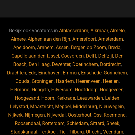
a
u
n
e
c
e
k
e
e
s
e
d
b
ky
dI
Bekijk ook vacatures in
Alblasserdam
,
Alkmaar
,
Almelo
,
o
n
Almere
,
Alphen aan den Rijn
,
Amersfoort
,
Amsterdam
,
Apeldoorn
,
Arnhem
,
Assen
,
Bergen op Zoom
,
Breda
,
o
Capelle aan den IJssel
,
Coevorden
,
Delft
,
Delfzijl
,
Den
k
Bosch
,
Den Haag
,
Deventer
,
Doetinchem
,
Dordrecht
,
Drachten
,
Ede
,
Eindhoven
,
Emmen
,
Enschede
,
Gorinchem
,
Gouda
,
Groningen
,
Haarlem
,
Heerenveen
,
Heerlen
,
Helmond
,
Hengelo
,
Hilversum
,
Hoofddorp
,
Hoogeveen
,
Hoogezand
,
Hoorn
,
Kerkrade
,
Leeuwarden
,
Leiden
,
Lelystad
,
Maastricht
,
Meppel
,
Middelburg
,
Nieuwegein
,
Nijkerk
,
Nijmegen
,
Nijverdal
,
Oosterhout
,
Oss
,
Roermond
,
Roosendaal
,
Rotterdam
,
Schiedam
,
Sittard
,
Sneek
,
Stadskanaal
,
Ter Apel
,
Tiel
,
Tilburg
,
Utrecht
,
Veendam
,