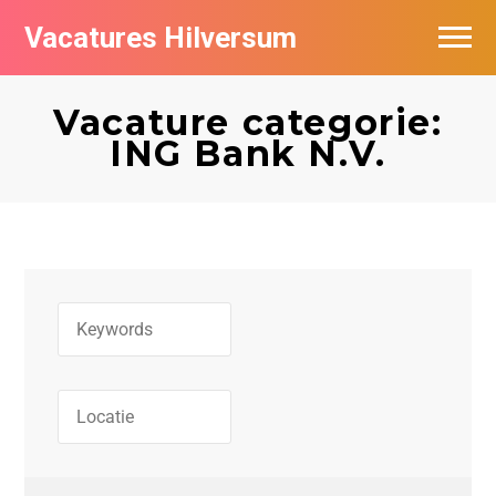
Vacatures Hilversum
Vacatures per bedrijf in Hilversum
Vacature categorie:
De populairste vacatures in Hilversum
ING Bank N.V.