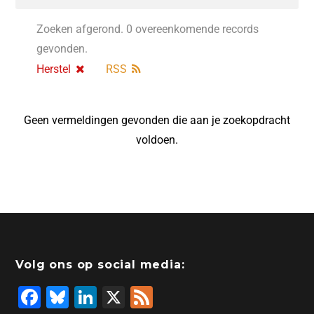
Zoeken afgerond. 0 overeenkomende records
gevonden.
Herstel
RSS
Geen vermeldingen gevonden die aan je zoekopdracht
voldoen.
Volg ons op social media:
F
Bl
Li
X
F