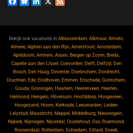
F
Bl
Li
X
F
a
u
n
e
c
e
k
e
e
s
e
d
b
ky
dI
Bekijk ook vacatures in
Alblasserdam
,
Alkmaar
,
Almelo
,
o
n
Almere
,
Alphen aan den Rijn
,
Amersfoort
,
Amsterdam
,
Apeldoorn
,
Arnhem
,
Assen
,
Bergen op Zoom
,
Breda
,
o
Capelle aan den IJssel
,
Coevorden
,
Delft
,
Delfzijl
,
Den
k
Bosch
,
Den Haag
,
Deventer
,
Doetinchem
,
Dordrecht
,
Drachten
,
Ede
,
Eindhoven
,
Emmen
,
Enschede
,
Gorinchem
,
Gouda
,
Groningen
,
Haarlem
,
Heerenveen
,
Heerlen
,
Helmond
,
Hengelo
,
Hilversum
,
Hoofddorp
,
Hoogeveen
,
Hoogezand
,
Hoorn
,
Kerkrade
,
Leeuwarden
,
Leiden
,
Lelystad
,
Maastricht
,
Meppel
,
Middelburg
,
Nieuwegein
,
Nijkerk
,
Nijmegen
,
Nijverdal
,
Oosterhout
,
Oss
,
Roermond
,
Roosendaal
,
Rotterdam
,
Schiedam
,
Sittard
,
Sneek
,