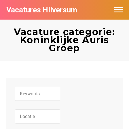
Vacatures Hilversum
Vacatures per bedrijf in Hilversum
Vacature categorie:
De populairste vacatures in Hilversum
Koninklijke Auris
Groep