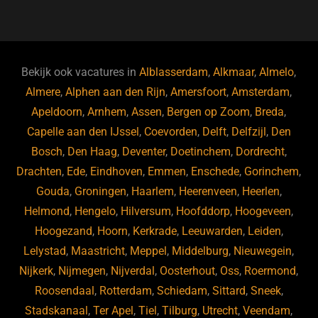
a
u
n
e
c
e
k
e
e
s
e
d
b
ky
dI
Bekijk ook vacatures in
Alblasserdam
,
Alkmaar
,
Almelo
,
o
n
Almere
,
Alphen aan den Rijn
,
Amersfoort
,
Amsterdam
,
Apeldoorn
,
Arnhem
,
Assen
,
Bergen op Zoom
,
Breda
,
o
Capelle aan den IJssel
,
Coevorden
,
Delft
,
Delfzijl
,
Den
k
Bosch
,
Den Haag
,
Deventer
,
Doetinchem
,
Dordrecht
,
Drachten
,
Ede
,
Eindhoven
,
Emmen
,
Enschede
,
Gorinchem
,
Gouda
,
Groningen
,
Haarlem
,
Heerenveen
,
Heerlen
,
Helmond
,
Hengelo
,
Hilversum
,
Hoofddorp
,
Hoogeveen
,
Hoogezand
,
Hoorn
,
Kerkrade
,
Leeuwarden
,
Leiden
,
Lelystad
,
Maastricht
,
Meppel
,
Middelburg
,
Nieuwegein
,
Nijkerk
,
Nijmegen
,
Nijverdal
,
Oosterhout
,
Oss
,
Roermond
,
Roosendaal
,
Rotterdam
,
Schiedam
,
Sittard
,
Sneek
,
Stadskanaal
,
Ter Apel
,
Tiel
,
Tilburg
,
Utrecht
,
Veendam
,