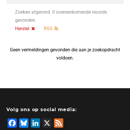
Zoeken afgerond. 0 overeenkomende records
gevonden.
Herstel
RSS
Geen vermeldingen gevonden die aan je zoekopdracht
voldoen.
Volg ons op social media:
F
Bl
Li
X
F