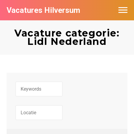
Vacatures Hilversum
Vacatures per bedrijf in Hilversum
Vacature categorie:
De populairste vacatures in Hilversum
Lidl Nederland