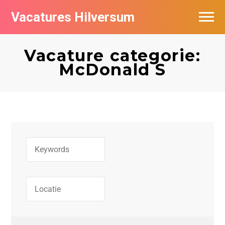
Vacatures Hilversum
Vacatures per bedrijf in Hilversum
Vacature categorie:
De populairste vacatures in Hilversum
McDonald S