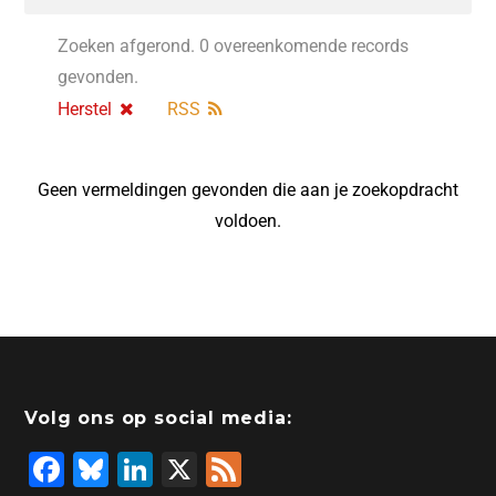
Zoeken afgerond. 0 overeenkomende records
gevonden.
Herstel
RSS
Geen vermeldingen gevonden die aan je zoekopdracht
voldoen.
Volg ons op social media:
F
Bl
Li
X
F