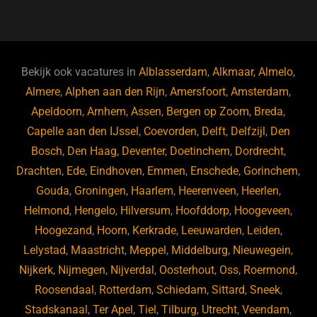
a
u
n
e
c
e
k
e
e
s
e
d
b
ky
dI
Bekijk ook vacatures in
Alblasserdam
,
Alkmaar
,
Almelo
,
o
n
Almere
,
Alphen aan den Rijn
,
Amersfoort
,
Amsterdam
,
Apeldoorn
,
Arnhem
,
Assen
,
Bergen op Zoom
,
Breda
,
o
Capelle aan den IJssel
,
Coevorden
,
Delft
,
Delfzijl
,
Den
k
Bosch
,
Den Haag
,
Deventer
,
Doetinchem
,
Dordrecht
,
Drachten
,
Ede
,
Eindhoven
,
Emmen
,
Enschede
,
Gorinchem
,
Gouda
,
Groningen
,
Haarlem
,
Heerenveen
,
Heerlen
,
Helmond
,
Hengelo
,
Hilversum
,
Hoofddorp
,
Hoogeveen
,
Hoogezand
,
Hoorn
,
Kerkrade
,
Leeuwarden
,
Leiden
,
Lelystad
,
Maastricht
,
Meppel
,
Middelburg
,
Nieuwegein
,
Nijkerk
,
Nijmegen
,
Nijverdal
,
Oosterhout
,
Oss
,
Roermond
,
Roosendaal
,
Rotterdam
,
Schiedam
,
Sittard
,
Sneek
,
Stadskanaal
,
Ter Apel
,
Tiel
,
Tilburg
,
Utrecht
,
Veendam
,