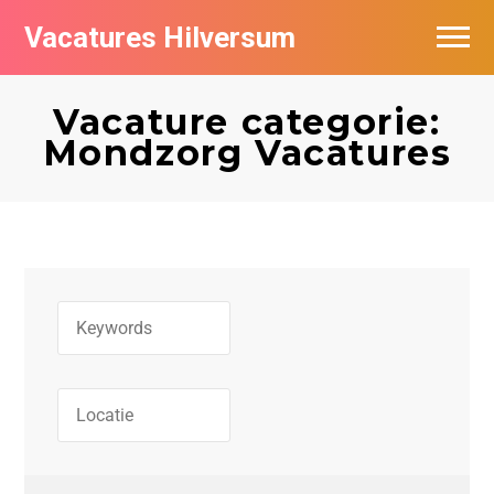
Vacatures Hilversum
Vacatures per bedrijf in Hilversum
Vacature categorie:
De populairste vacatures in Hilversum
Mondzorg Vacatures