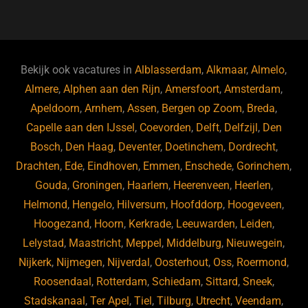
a
u
n
e
c
e
k
e
e
s
e
d
b
ky
dI
Bekijk ook vacatures in
Alblasserdam
,
Alkmaar
,
Almelo
,
o
n
Almere
,
Alphen aan den Rijn
,
Amersfoort
,
Amsterdam
,
Apeldoorn
,
Arnhem
,
Assen
,
Bergen op Zoom
,
Breda
,
o
Capelle aan den IJssel
,
Coevorden
,
Delft
,
Delfzijl
,
Den
k
Bosch
,
Den Haag
,
Deventer
,
Doetinchem
,
Dordrecht
,
Drachten
,
Ede
,
Eindhoven
,
Emmen
,
Enschede
,
Gorinchem
,
Gouda
,
Groningen
,
Haarlem
,
Heerenveen
,
Heerlen
,
Helmond
,
Hengelo
,
Hilversum
,
Hoofddorp
,
Hoogeveen
,
Hoogezand
,
Hoorn
,
Kerkrade
,
Leeuwarden
,
Leiden
,
Lelystad
,
Maastricht
,
Meppel
,
Middelburg
,
Nieuwegein
,
Nijkerk
,
Nijmegen
,
Nijverdal
,
Oosterhout
,
Oss
,
Roermond
,
Roosendaal
,
Rotterdam
,
Schiedam
,
Sittard
,
Sneek
,
Stadskanaal
,
Ter Apel
,
Tiel
,
Tilburg
,
Utrecht
,
Veendam
,