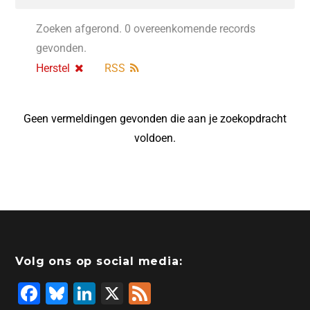
Zoeken afgerond. 0 overeenkomende records
gevonden.
Herstel
RSS
Geen vermeldingen gevonden die aan je zoekopdracht
voldoen.
Volg ons op social media:
F
Bl
Li
X
F