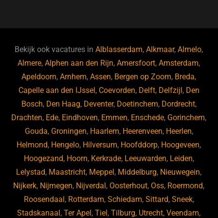
a
u
n
e
c
e
k
e
e
s
e
d
b
ky
dI
Bekijk ook vacatures in
Alblasserdam
,
Alkmaar
,
Almelo
,
o
n
Almere
,
Alphen aan den Rijn
,
Amersfoort
,
Amsterdam
,
Apeldoorn
,
Arnhem
,
Assen
,
Bergen op Zoom
,
Breda
,
o
Capelle aan den IJssel
,
Coevorden
,
Delft
,
Delfzijl
,
Den
k
Bosch
,
Den Haag
,
Deventer
,
Doetinchem
,
Dordrecht
,
Drachten
,
Ede
,
Eindhoven
,
Emmen
,
Enschede
,
Gorinchem
,
Gouda
,
Groningen
,
Haarlem
,
Heerenveen
,
Heerlen
,
Helmond
,
Hengelo
,
Hilversum
,
Hoofddorp
,
Hoogeveen
,
Hoogezand
,
Hoorn
,
Kerkrade
,
Leeuwarden
,
Leiden
,
Lelystad
,
Maastricht
,
Meppel
,
Middelburg
,
Nieuwegein
,
Nijkerk
,
Nijmegen
,
Nijverdal
,
Oosterhout
,
Oss
,
Roermond
,
Roosendaal
,
Rotterdam
,
Schiedam
,
Sittard
,
Sneek
,
Stadskanaal
,
Ter Apel
,
Tiel
,
Tilburg
,
Utrecht
,
Veendam
,