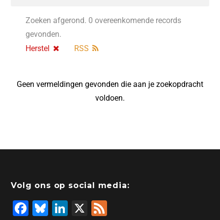
Zoeken afgerond. 0 overeenkomende records
gevonden.
Herstel
RSS
Geen vermeldingen gevonden die aan je zoekopdracht
voldoen.
Volg ons op social media:
F
Bl
Li
X
F