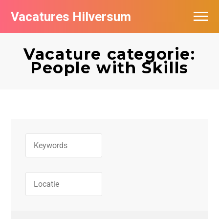
Vacatures Hilversum
Vacatures per bedrijf in Hilversum
Vacature categorie:
De populairste vacatures in Hilversum
People with Skills