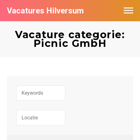
Vacatures Hilversum
Vacatures per bedrijf in Hilversum
Vacature categorie:
De populairste vacatures in Hilversum
Picnic GmbH