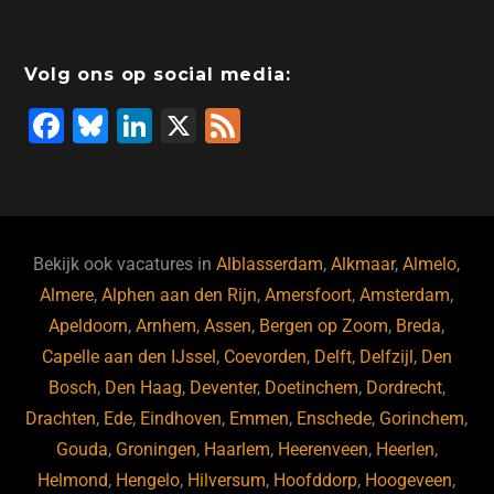
Volg ons op social media:
F
Bl
Li
X
F
a
u
n
e
c
e
k
e
e
s
e
d
b
ky
dI
Bekijk ook vacatures in
Alblasserdam
,
Alkmaar
,
Almelo
,
o
n
Almere
,
Alphen aan den Rijn
,
Amersfoort
,
Amsterdam
,
Apeldoorn
,
Arnhem
,
Assen
,
Bergen op Zoom
,
Breda
,
o
Capelle aan den IJssel
,
Coevorden
,
Delft
,
Delfzijl
,
Den
k
Bosch
,
Den Haag
,
Deventer
,
Doetinchem
,
Dordrecht
,
Drachten
,
Ede
,
Eindhoven
,
Emmen
,
Enschede
,
Gorinchem
,
Gouda
,
Groningen
,
Haarlem
,
Heerenveen
,
Heerlen
,
Helmond
,
Hengelo
,
Hilversum
,
Hoofddorp
,
Hoogeveen
,