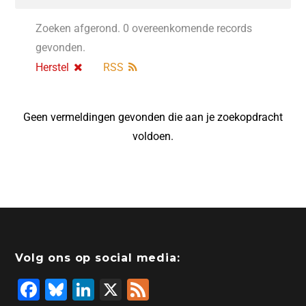
Zoeken afgerond. 0 overeenkomende records
gevonden.
Herstel
RSS
Geen vermeldingen gevonden die aan je zoekopdracht
voldoen.
Volg ons op social media:
F
Bl
Li
X
F