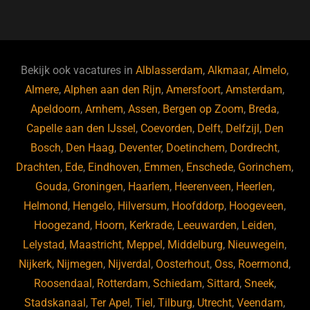
a
u
n
e
c
e
k
e
e
s
e
d
b
ky
dI
Bekijk ook vacatures in
Alblasserdam
,
Alkmaar
,
Almelo
,
o
n
Almere
,
Alphen aan den Rijn
,
Amersfoort
,
Amsterdam
,
Apeldoorn
,
Arnhem
,
Assen
,
Bergen op Zoom
,
Breda
,
o
Capelle aan den IJssel
,
Coevorden
,
Delft
,
Delfzijl
,
Den
k
Bosch
,
Den Haag
,
Deventer
,
Doetinchem
,
Dordrecht
,
Drachten
,
Ede
,
Eindhoven
,
Emmen
,
Enschede
,
Gorinchem
,
Gouda
,
Groningen
,
Haarlem
,
Heerenveen
,
Heerlen
,
Helmond
,
Hengelo
,
Hilversum
,
Hoofddorp
,
Hoogeveen
,
Hoogezand
,
Hoorn
,
Kerkrade
,
Leeuwarden
,
Leiden
,
Lelystad
,
Maastricht
,
Meppel
,
Middelburg
,
Nieuwegein
,
Nijkerk
,
Nijmegen
,
Nijverdal
,
Oosterhout
,
Oss
,
Roermond
,
Roosendaal
,
Rotterdam
,
Schiedam
,
Sittard
,
Sneek
,
Stadskanaal
,
Ter Apel
,
Tiel
,
Tilburg
,
Utrecht
,
Veendam
,