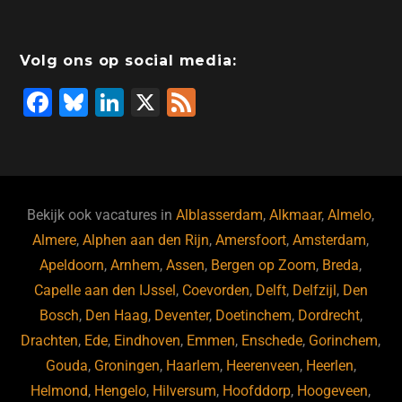
Volg ons op social media:
F
Bl
Li
X
F
a
u
n
e
c
e
k
e
e
s
e
d
b
ky
dI
Bekijk ook vacatures in
Alblasserdam
,
Alkmaar
,
Almelo
,
o
n
Almere
,
Alphen aan den Rijn
,
Amersfoort
,
Amsterdam
,
Apeldoorn
,
Arnhem
,
Assen
,
Bergen op Zoom
,
Breda
,
o
Capelle aan den IJssel
,
Coevorden
,
Delft
,
Delfzijl
,
Den
k
Bosch
,
Den Haag
,
Deventer
,
Doetinchem
,
Dordrecht
,
Drachten
,
Ede
,
Eindhoven
,
Emmen
,
Enschede
,
Gorinchem
,
Gouda
,
Groningen
,
Haarlem
,
Heerenveen
,
Heerlen
,
Helmond
,
Hengelo
,
Hilversum
,
Hoofddorp
,
Hoogeveen
,