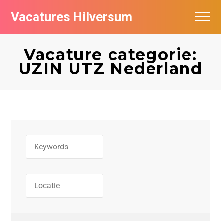
Vacatures Hilversum
Vacatures per bedrijf in Hilversum
Vacature categorie:
De populairste vacatures in Hilversum
UZIN UTZ Nederland