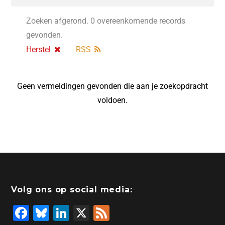
Zoeken afgerond. 0 overeenkomende records
gevonden.
Herstel
RSS
Geen vermeldingen gevonden die aan je zoekopdracht
voldoen.
Volg ons op social media:
F
Bl
Li
X
F