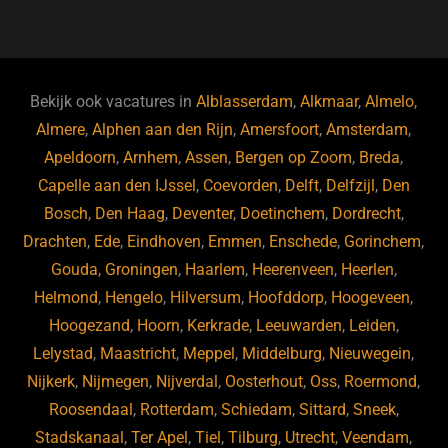
a
u
n
e
c
e
k
e
e
s
e
d
b
ky
dI
Bekijk ook vacatures in
Alblasserdam
,
Alkmaar
,
Almelo
,
o
n
Almere
,
Alphen aan den Rijn
,
Amersfoort
,
Amsterdam
,
Apeldoorn
,
Arnhem
,
Assen
,
Bergen op Zoom
,
Breda
,
o
Capelle aan den IJssel
,
Coevorden
,
Delft
,
Delfzijl
,
Den
k
Bosch
,
Den Haag
,
Deventer
,
Doetinchem
,
Dordrecht
,
Drachten
,
Ede
,
Eindhoven
,
Emmen
,
Enschede
,
Gorinchem
,
Gouda
,
Groningen
,
Haarlem
,
Heerenveen
,
Heerlen
,
Helmond
,
Hengelo
,
Hilversum
,
Hoofddorp
,
Hoogeveen
,
Hoogezand
,
Hoorn
,
Kerkrade
,
Leeuwarden
,
Leiden
,
Lelystad
,
Maastricht
,
Meppel
,
Middelburg
,
Nieuwegein
,
Nijkerk
,
Nijmegen
,
Nijverdal
,
Oosterhout
,
Oss
,
Roermond
,
Roosendaal
,
Rotterdam
,
Schiedam
,
Sittard
,
Sneek
,
Stadskanaal
,
Ter Apel
,
Tiel
,
Tilburg
,
Utrecht
,
Veendam
,