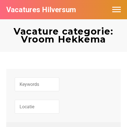
Vacatures Hilversum
Vacatures per bedrijf in Hilversum
Vacature categorie:
De populairste vacatures in Hilversum
Vroom Hekkema