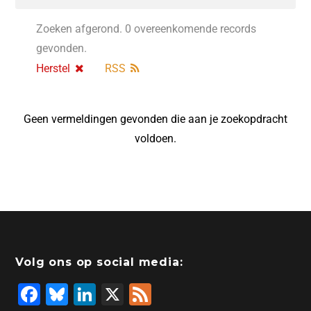
Zoeken afgerond. 0 overeenkomende records
gevonden.
Herstel
RSS
Geen vermeldingen gevonden die aan je zoekopdracht
voldoen.
Volg ons op social media:
F
Bl
Li
X
F