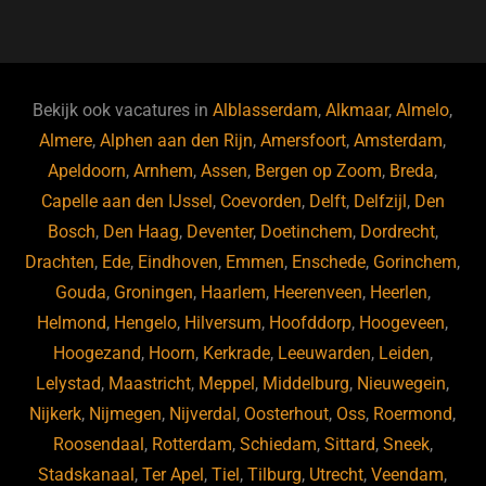
a
u
n
e
c
e
k
e
e
s
e
d
b
ky
dI
Bekijk ook vacatures in
Alblasserdam
,
Alkmaar
,
Almelo
,
o
n
Almere
,
Alphen aan den Rijn
,
Amersfoort
,
Amsterdam
,
Apeldoorn
,
Arnhem
,
Assen
,
Bergen op Zoom
,
Breda
,
o
Capelle aan den IJssel
,
Coevorden
,
Delft
,
Delfzijl
,
Den
k
Bosch
,
Den Haag
,
Deventer
,
Doetinchem
,
Dordrecht
,
Drachten
,
Ede
,
Eindhoven
,
Emmen
,
Enschede
,
Gorinchem
,
Gouda
,
Groningen
,
Haarlem
,
Heerenveen
,
Heerlen
,
Helmond
,
Hengelo
,
Hilversum
,
Hoofddorp
,
Hoogeveen
,
Hoogezand
,
Hoorn
,
Kerkrade
,
Leeuwarden
,
Leiden
,
Lelystad
,
Maastricht
,
Meppel
,
Middelburg
,
Nieuwegein
,
Nijkerk
,
Nijmegen
,
Nijverdal
,
Oosterhout
,
Oss
,
Roermond
,
Roosendaal
,
Rotterdam
,
Schiedam
,
Sittard
,
Sneek
,
Stadskanaal
,
Ter Apel
,
Tiel
,
Tilburg
,
Utrecht
,
Veendam
,