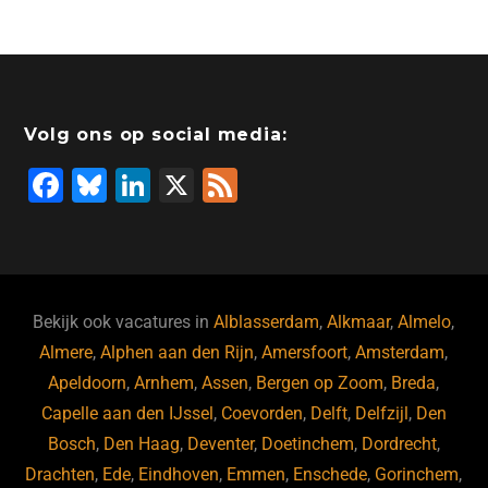
Volg ons op social media:
F
Bl
Li
X
F
a
u
n
e
c
e
k
e
e
s
e
d
b
ky
dI
Bekijk ook vacatures in
Alblasserdam
,
Alkmaar
,
Almelo
,
o
n
Almere
,
Alphen aan den Rijn
,
Amersfoort
,
Amsterdam
,
Apeldoorn
,
Arnhem
,
Assen
,
Bergen op Zoom
,
Breda
,
o
Capelle aan den IJssel
,
Coevorden
,
Delft
,
Delfzijl
,
Den
k
Bosch
,
Den Haag
,
Deventer
,
Doetinchem
,
Dordrecht
,
Drachten
,
Ede
,
Eindhoven
,
Emmen
,
Enschede
,
Gorinchem
,