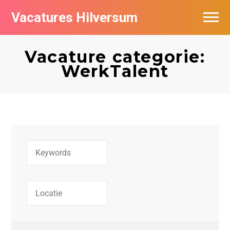
Vacatures Hilversum
Vacatures per bedrijf in Hilversum
Vacature categorie:
De populairste vacatures in Hilversum
WerkTalent