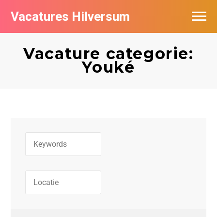
Vacatures Hilversum
Vacatures per bedrijf in Hilversum
Vacature categorie:
De populairste vacatures in Hilversum
Youké