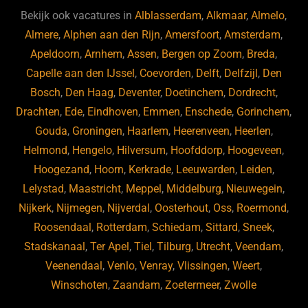
b
ky
dI
Bekijk ook vacatures in
Alblasserdam
,
Alkmaar
,
Almelo
,
o
n
Almere
,
Alphen aan den Rijn
,
Amersfoort
,
Amsterdam
,
Apeldoorn
,
Arnhem
,
Assen
,
Bergen op Zoom
,
Breda
,
o
Capelle aan den IJssel
,
Coevorden
,
Delft
,
Delfzijl
,
Den
k
Bosch
,
Den Haag
,
Deventer
,
Doetinchem
,
Dordrecht
,
Drachten
,
Ede
,
Eindhoven
,
Emmen
,
Enschede
,
Gorinchem
,
Gouda
,
Groningen
,
Haarlem
,
Heerenveen
,
Heerlen
,
Helmond
,
Hengelo
,
Hilversum
,
Hoofddorp
,
Hoogeveen
,
Hoogezand
,
Hoorn
,
Kerkrade
,
Leeuwarden
,
Leiden
,
Lelystad
,
Maastricht
,
Meppel
,
Middelburg
,
Nieuwegein
,
Nijkerk
,
Nijmegen
,
Nijverdal
,
Oosterhout
,
Oss
,
Roermond
,
Roosendaal
,
Rotterdam
,
Schiedam
,
Sittard
,
Sneek
,
Stadskanaal
,
Ter Apel
,
Tiel
,
Tilburg
,
Utrecht
,
Veendam
,
Veenendaal
,
Venlo
,
Venray
,
Vlissingen
,
Weert
,
Winschoten
,
Zaandam
,
Zoetermeer
,
Zwolle