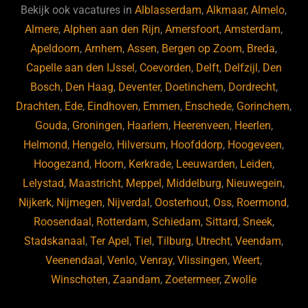
b
ky
dI
Bekijk ook vacatures in
Alblasserdam
,
Alkmaar
,
Almelo
,
o
n
Almere
,
Alphen aan den Rijn
,
Amersfoort
,
Amsterdam
,
Apeldoorn
,
Arnhem
,
Assen
,
Bergen op Zoom
,
Breda
,
o
Capelle aan den IJssel
,
Coevorden
,
Delft
,
Delfzijl
,
Den
k
Bosch
,
Den Haag
,
Deventer
,
Doetinchem
,
Dordrecht
,
Drachten
,
Ede
,
Eindhoven
,
Emmen
,
Enschede
,
Gorinchem
,
Gouda
,
Groningen
,
Haarlem
,
Heerenveen
,
Heerlen
,
Helmond
,
Hengelo
,
Hilversum
,
Hoofddorp
,
Hoogeveen
,
Hoogezand
,
Hoorn
,
Kerkrade
,
Leeuwarden
,
Leiden
,
Lelystad
,
Maastricht
,
Meppel
,
Middelburg
,
Nieuwegein
,
Nijkerk
,
Nijmegen
,
Nijverdal
,
Oosterhout
,
Oss
,
Roermond
,
Roosendaal
,
Rotterdam
,
Schiedam
,
Sittard
,
Sneek
,
Stadskanaal
,
Ter Apel
,
Tiel
,
Tilburg
,
Utrecht
,
Veendam
,
Veenendaal
,
Venlo
,
Venray
,
Vlissingen
,
Weert
,
Winschoten
,
Zaandam
,
Zoetermeer
,
Zwolle