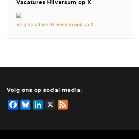
Vacatures Hilversum op X
Volg Vacatures Hilversum ook op X
Volg ons op social media:
F
Bl
Li
X
F
a
u
n
e
c
e
k
e
e
s
e
d