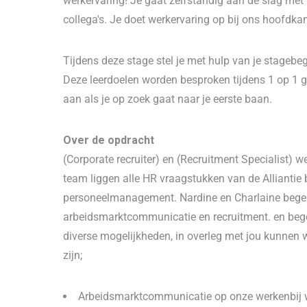
werkervaring! Je gaat zelfstandig aan de slag met 
collega's. Je doet werkervaring op bij ons hoofdka
Tijdens deze stage stel je met hulp van je stagebeg
Deze leerdoelen worden besproken tijdens 1 op 1 g
aan als je op zoek gaat naar je eerste baan.
Over de opdracht
(Corporate recruiter) en (Recruitment Specialist) 
team liggen alle HR vraagstukken van de Alliantie b
personeelmanagement. Nardine en Charlaine begele
arbeidsmarktcommunicatie en recruitment. en begel
diverse mogelijkheden, in overleg met jou kunnen 
zijn;
Arbeidsmarktcommunicatie op onze werkenbij w