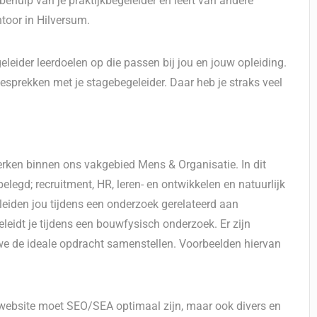
behulp van je praktijkbegeleider en leert van andere
ntoor in Hilversum.
eleider leerdoelen op die passen bij jou en jouw opleiding.
esprekken met je stagebegeleider. Daar heb je straks veel
werken binnen ons vakgebied Mens & Organisatie. In dit
elegd; recruitment, HR, leren- en ontwikkelen en natuurlijk
iden jou tijdens een onderzoek gerelateerd aan
eidt je tijdens een bouwfysisch onderzoek. Er zijn
we de ideale opdracht samenstellen. Voorbeelden hiervan
ebsite moet SEO/SEA optimaal zijn, maar ook divers en