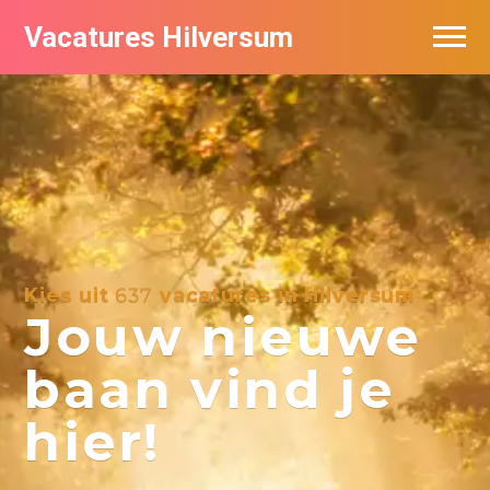
Vacatures Hilversum
Vacatures per bedrijf in Hilversum
De populairste vacatures in Hilversum
Kies uit
637
vacatures in Hilversum
Jouw nieuwe
baan vind je
hier!