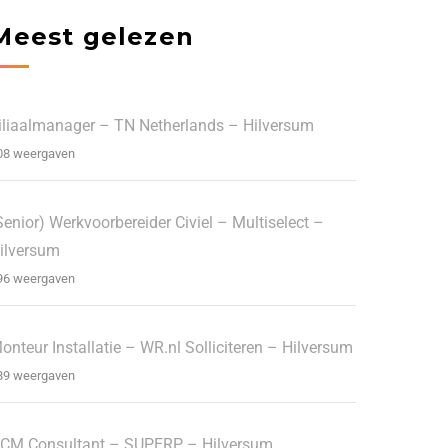
Meest gelezen
iliaalmanager – TN Netherlands – Hilversum
08 weergaven
Senior) Werkvoorbereider Civiel – Multiselect –
ilversum
96 weergaven
onteur Installatie – WR.nl Solliciteren – Hilversum
89 weergaven
CM Consultant – SUPERP – Hilversum