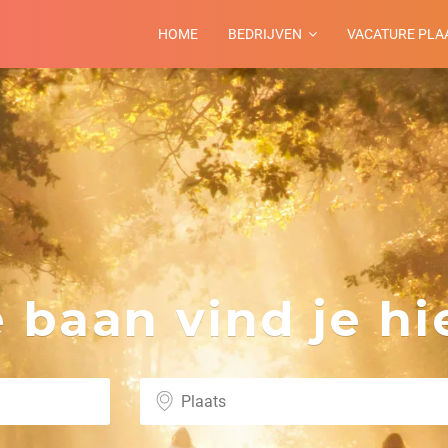
HOME
BEDRIJVEN
VACATURE PLA
m
baan vind je hie