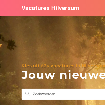
Vacatures Hilversum
Kies uit
624
vacatures in Hilversu
Jouw nieuwe 