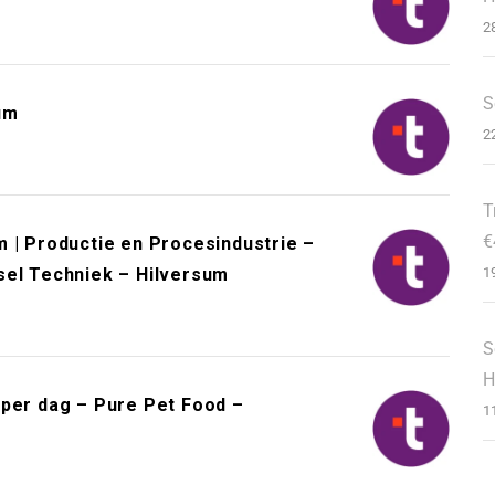
2
S
um
2
T
€
 | Productie en Procesindustrie –
sel Techniek – Hilversum
1
S
H
 per dag – Pure Pet Food –
1