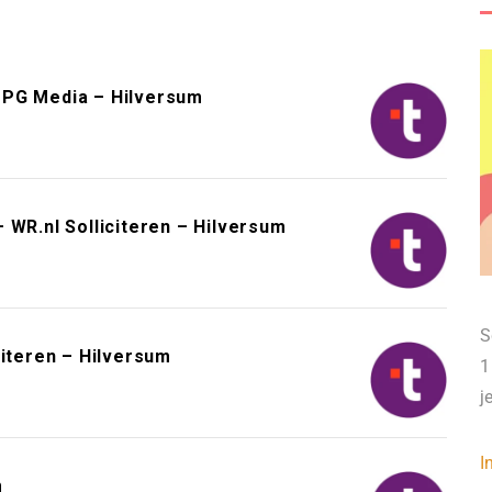
DPG Media – Hilversum
 WR.nl Solliciteren – Hilversum
S
citeren – Hilversum
1
j
I
m