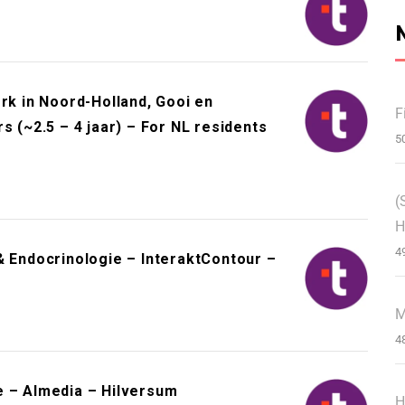
 in Noord-Holland, Gooi en
F
s (~2.5 – 4 jaar) – For NL residents
5
(
H
4
& Endocrinologie – InteraktContour –
M
4
e – Almedia – Hilversum
H