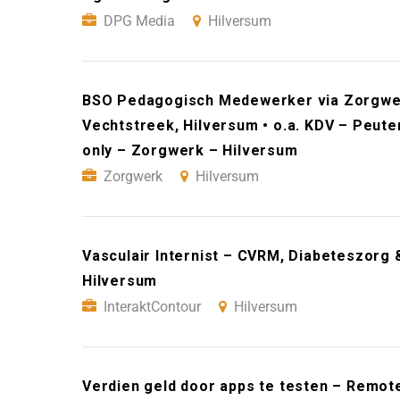
DPG Media
Hilversum
BSO Pedagogisch Medewerker via Zorgwerk
Vechtstreek, Hilversum • o.a. KDV – Peuter
only – Zorgwerk – Hilversum
Zorgwerk
Hilversum
Vasculair Internist – CVRM, Diabeteszorg 
Hilversum
InteraktContour
Hilversum
Verdien geld door apps te testen – Remot