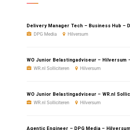
Delivery Manager Tech – Business Hub – 
DPG Media
Hilversum
WO Junior Belastingadviseur – Hilversum –
WR.nl Solliciteren
Hilversum
WO Junior Belastingadviseur – WR.nl Solli
WR.nl Solliciteren
Hilversum
Agentic Engineer – DPG Media – Hilversu