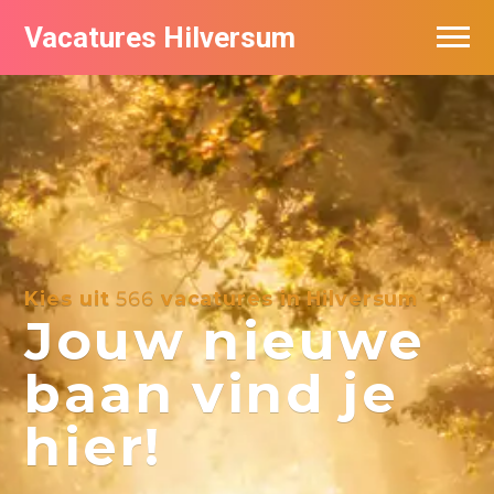
Vacatures Hilversum
Vacatures per bedrijf in Hilversum
De populairste vacatures in Hilversum
Kies uit
566
vacatures in Hilversum
Jouw nieuwe
baan vind je
hier!