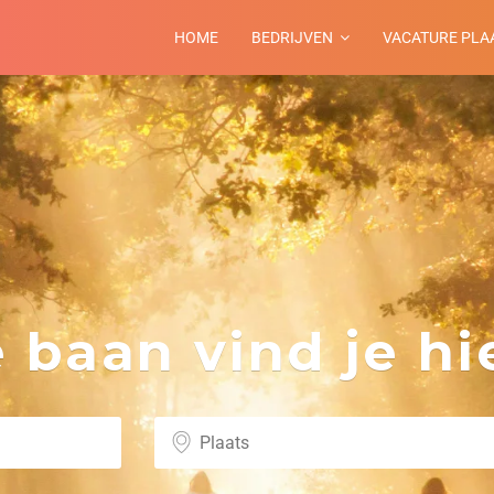
HOME
BEDRIJVEN
VACATURE PLA
m
baan vind je hie