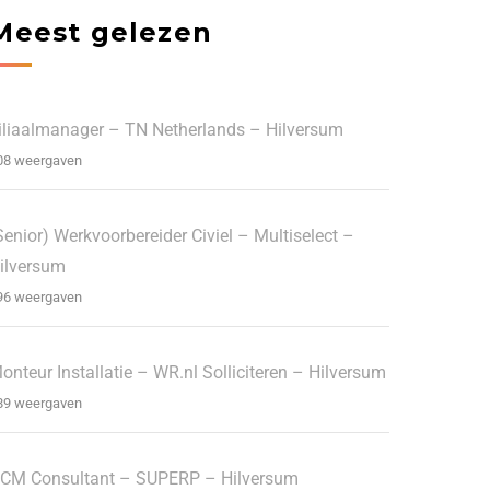
Meest gelezen
iliaalmanager – TN Netherlands – Hilversum
08 weergaven
Senior) Werkvoorbereider Civiel – Multiselect –
ilversum
96 weergaven
onteur Installatie – WR.nl Solliciteren – Hilversum
89 weergaven
CM Consultant – SUPERP – Hilversum