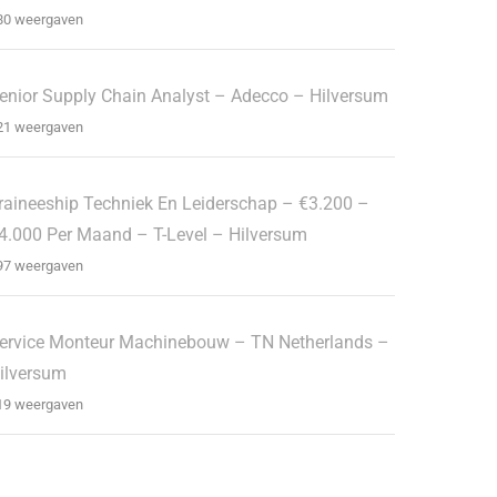
80 weergaven
enior Supply Chain Analyst – Adecco – Hilversum
21 weergaven
raineeship Techniek En Leiderschap – €3.200 –
4.000 Per Maand – T-Level – Hilversum
97 weergaven
ervice Monteur Machinebouw – TN Netherlands –
ilversum
19 weergaven