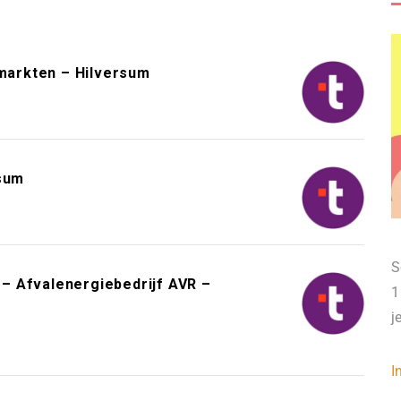
arkten – Hilversum
rsum
S
– Afvalenergiebedrijf AVR –
1
j
I