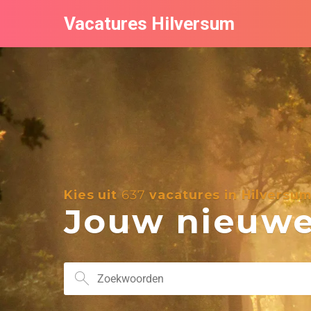
Vacatures Hilversum
Kies uit
637
vacatures in Hilversu
Jouw nieuwe 