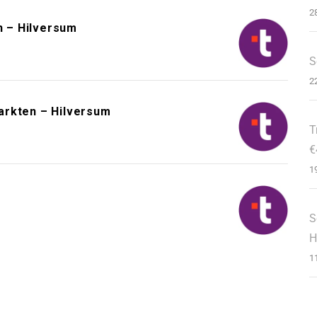
2
n – Hilversum
S
2
arkten – Hilversum
T
€
1
m
S
H
1