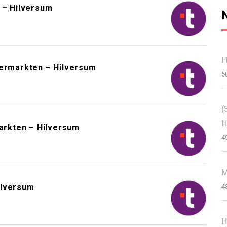
– Hilversum
F
permarkten – Hilversum
5
(
H
rkten – Hilversum
4
M
ilversum
4
H