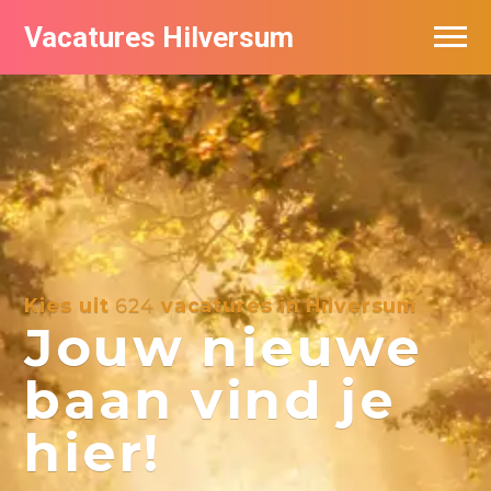
Vacatures Hilversum
Vacatures per bedrijf in Hilversum
De populairste vacatures in Hilversum
Kies uit
624
vacatures in Hilversum
Jouw nieuwe
baan vind je
hier!