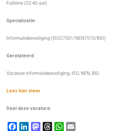
Fulltime (32-40 uur)
Specialisatie:
Informatiebeveiliging (ISO27001/NEN7510/BIO)
Gerelateerd:
Vacature informatiebeveiliging, ISO, NEN, BIO
Lees hier meer
Deel deze vacature:
F
Li
M
T
W
E