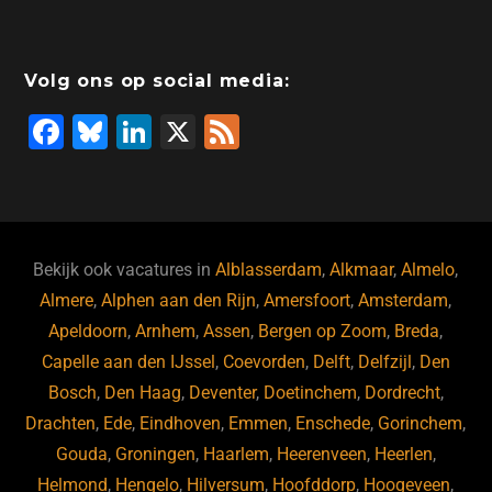
Volg ons op social media:
F
Bl
Li
X
F
a
u
n
e
c
e
k
e
e
s
e
d
b
ky
dI
Bekijk ook vacatures in
Alblasserdam
,
Alkmaar
,
Almelo
,
o
n
Almere
,
Alphen aan den Rijn
,
Amersfoort
,
Amsterdam
,
Apeldoorn
,
Arnhem
,
Assen
,
Bergen op Zoom
,
Breda
,
o
Capelle aan den IJssel
,
Coevorden
,
Delft
,
Delfzijl
,
Den
k
Bosch
,
Den Haag
,
Deventer
,
Doetinchem
,
Dordrecht
,
Drachten
,
Ede
,
Eindhoven
,
Emmen
,
Enschede
,
Gorinchem
,
Gouda
,
Groningen
,
Haarlem
,
Heerenveen
,
Heerlen
,
Helmond
,
Hengelo
,
Hilversum
,
Hoofddorp
,
Hoogeveen
,