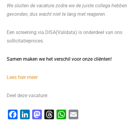
We sluiten de vacature zodra we de juiste collega hebben
gevonden, dus wacht niet te lang met reageren.
Een screening via DISA(Validata) is onderdeel van ons
sollicitatieproces.
Samen maken we het verschil voor onze cliënten!
Lees hier meer
Deel deze vacature:
F
Li
M
T
W
E
a
n
a
hr
h
m
c
k
st
e
at
ai