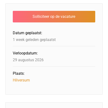
e
e
o
a
s
l
b
dI
d
d
A
o
n
o
s
p
o
n
p
Datum geplaatst:
k
1 week geleden geplaatst
Verloopdatum:
29 augustus 2026
Plaats:
Hilversum