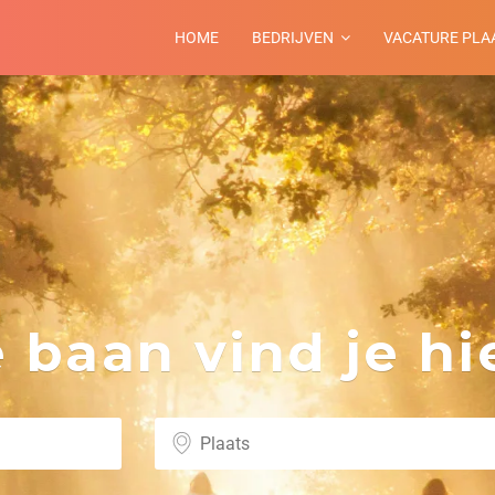
HOME
BEDRIJVEN
VACATURE PLA
m
baan vind je hie