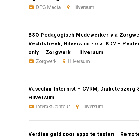
DPG Media
Hilversum
BSO Pedagogisch Medewerker via Zorgwerk
Vechtstreek, Hilversum • o.a. KDV – Peuter
only – Zorgwerk – Hilversum
Zorgwerk
Hilversum
Vasculair Internist – CVRM, Diabeteszorg 
Hilversum
InteraktContour
Hilversum
Verdien geld door apps te testen – Remot