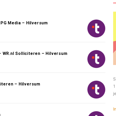
DPG Media – Hilversum
 WR.nl Solliciteren – Hilversum
S
citeren – Hilversum
1
j
I
m