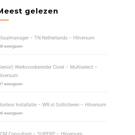
Meest gelezen
iliaalmanager – TN Netherlands – Hilversum
08 weergaven
Senior) Werkvoorbereider Civiel – Multiselect –
ilversum
97 weergaven
onteur Installatie – WR.nl Solliciteren – Hilversum
90 weergaven
CM Consultant – SUPERP – Hilversum