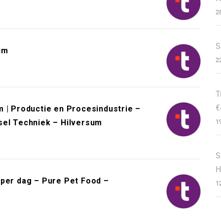
2
S
um
2
T
€
 | Productie en Procesindustrie –
sel Techniek – Hilversum
1
S
H
 per dag – Pure Pet Food –
1