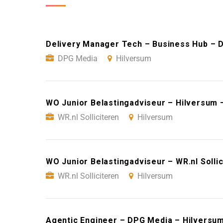
Delivery Manager Tech – Business Hub – 
DPG Media
Hilversum
WO Junior Belastingadviseur – Hilversum –
WR.nl Solliciteren
Hilversum
WO Junior Belastingadviseur – WR.nl Solli
WR.nl Solliciteren
Hilversum
Agentic Engineer – DPG Media – Hilversu