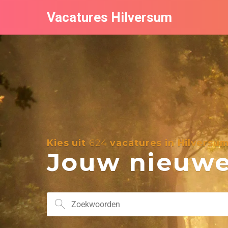
Vacatures Hilversum
Kies uit
624
vacatures in Hilversu
Jouw nieuwe 