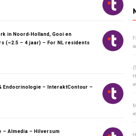
 in Noord-Holland, Gooi en
F
s (~2.5 – 4 jaar) – For NL residents
5
(
H
4
& Endocrinologie – InteraktContour –
M
4
e – Almedia – Hilversum
H